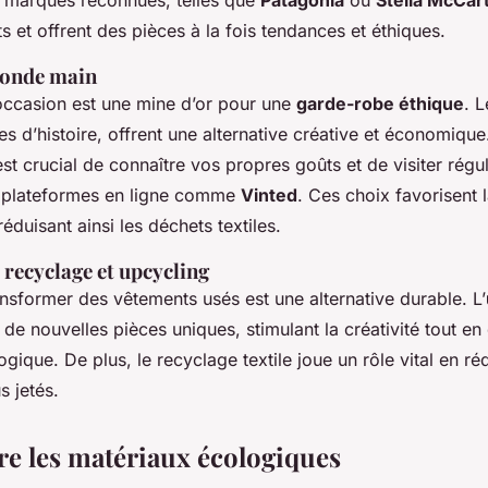
es marques reconnues, telles que
Patagonia
ou
Stella McCar
et offrent des pièces à la fois tendances et éthiques.
conde main
occasion est une mine d’or pour une
garde-robe éthique
. 
s d’histoire, offrent une alternative créative et économique
est crucial de connaître vos propres goûts et de visiter rég
s plateformes en ligne comme
Vinted
. Ces choix favorisent l
éduisant ainsi les déchets textiles.
 recyclage et upcycling
nsformer des vêtements usés est une alternative durable. L’
de nouvelles pièces uniques, stimulant la créativité tout en
ogique. De plus, le recyclage textile joue un rôle vital en ré
s jetés.
 les matériaux écologiques