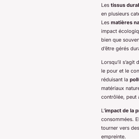
Les
tissus dura
en plusieurs cat
Les
matières na
impact écologiqu
bien que souvent
d’être gérés du
Lorsqu’il s’agit
le pour et le co
réduisant la
pol
matériaux natur
contrôlée, peut
L’
impact de la p
consommées. Elle
tourner vers des
empreinte.