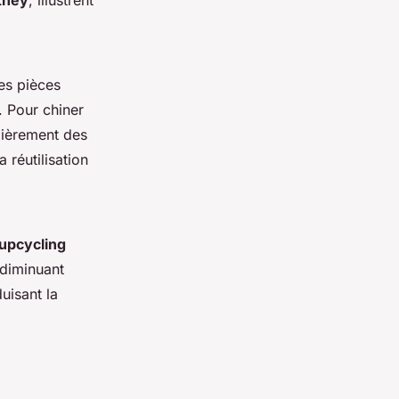
tney
, illustrent
Les pièces
. Pour chiner
ulièrement des
a réutilisation
upcycling
 diminuant
duisant la