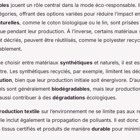
bles
jouent un rôle central dans la mode éco-responsable. Il
égories, offrant des options variées pour réduire l’impact e
turelles
, comme le coton biologique ou le lin, sont prisées 
e pendant leur production. À l’inverse, certains matériaux 
 décriés, peuvent être réutilisés, comme le polyester recyc
rablement.
 de choisir entre matériaux
synthétiques
et naturels, il est e
ntre. Les synthétiques recyclés, par exemple, limitent les dé
lution
, bien que leur production initiale soit énergivore. D’au
els sont généralement
biodégradables
, mais leur productio
 aussi contribuer à des
dégradations
écologiques.
roduction textile
sur l’environnement ne se limite pas aux 
 inclut également la propagation de polluants. Il est donc 
 tissus certifiés et produits de manière
durable
pour minimi