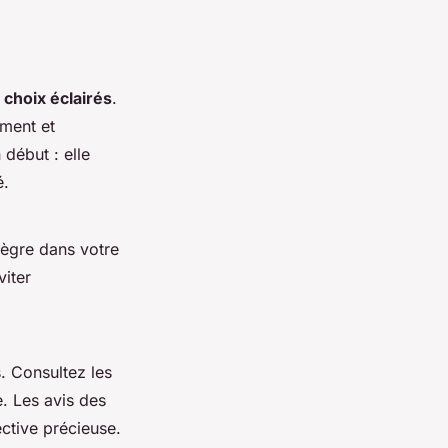
s
choix éclairés
.
ement et
début : elle
é.
tègre dans votre
viter
. Consultez les
e. Les avis des
ctive précieuse.