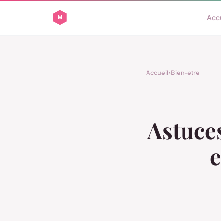
Accu
Accueil
›
Bien-etre
Astuce
e