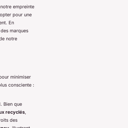
à notre empreinte
 opter pour une
ent. En
ue des marques
de notre
 pour minimiser
lus consciente :
l. Bien que
ux recyclés
,
oits des