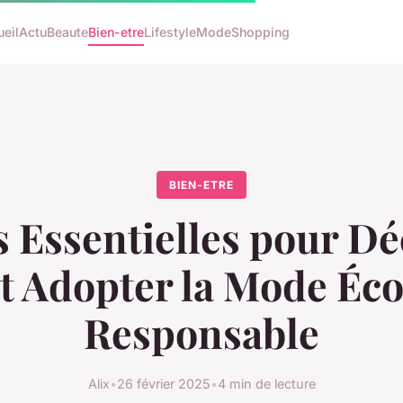
eil
Actu
Beaute
Bien-etre
Lifestyle
Mode
Shopping
BIEN-ETRE
s Essentielles pour Dé
t Adopter la Mode Éc
Responsable
Alix
•
26 février 2025
•
4 min de lecture