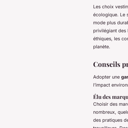
Les choix vestim
écologique. Le 
mode plus durabl
privilégiant des
éthiques, les c
planète.
Conseils p
Adopter une
ga
l’impact enviro
Élu des marqu
Choisir des mar
nombreux, quelqu
des pratiques d