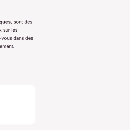
iques
, sont des
x sur les
z-vous dans des
lement.