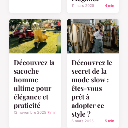
11 mars 2025
4 min
Découvrez la
Découvrez le
sacoche
secret de la
homme
mode slow :
ultime pour
êtes-vous
élégance et
prêt à
praticité
adopter ce
style ?
12 novembre 2025
7 min
6 mars 2025
5 min